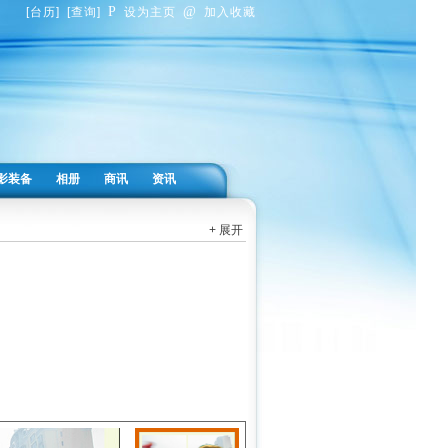
P
@
[
台历
]
[
查询
]
设为主页
加入收藏
影装备
相册
商讯
资讯
+ 展开